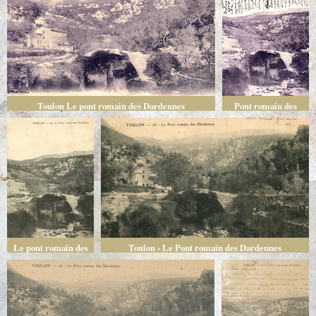
Toulon Le pont romain des Dardennes
Pont romain des
Dardennes
Le pont romain des
Toulon - Le Pont romain des Dardennes
Dardennes