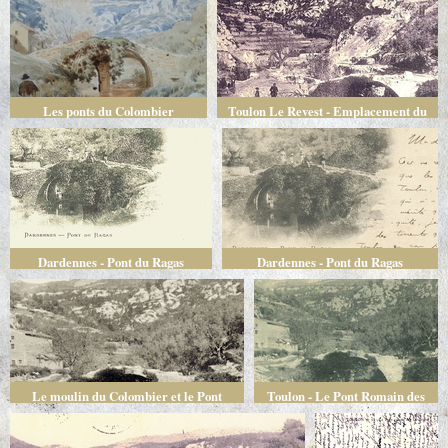
Les ponts du Colombier
Toulon Le Revest - Emplacement du
barrage de Dardennes - Pont Romain
Dardennes - Pont du Ragas
Dardennes - Pont du Ragas
Le moulin du Colombier et le Pont
Toulon - Le Pont Romain des
Romain
Dardennes