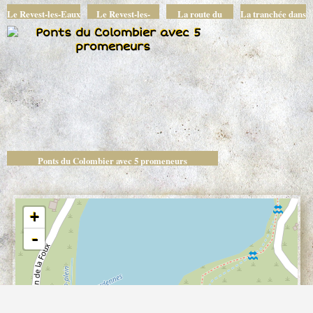
Le Revest-les-Eaux
Le Revest-les-
La route du
La tranchée dans
: Le rocher de la
Eaux :Le rocher
Revest au pied de
le nouveau
tête de Turc
de la tête de Turc
la Tête de Turc
chemin vicinal
(sur la route du
N°2 - 31 juillet
Colombier)
1912
Ponts du Colombier avec 5 promeneurs
+
-
2