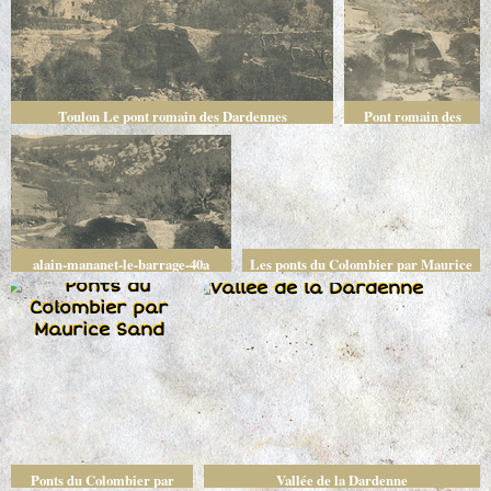
Toulon Le pont romain des Dardennes
Pont romain des
Dardennes
alain-mananet-le-barrage-40a
Les ponts du Colombier par Maurice
Sand
Ponts du Colombier par
Vallée de la Dardenne