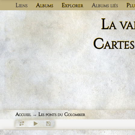
Liens
Albums
Explorer
Albums liés
Plu
La va
Cartes
Accueil
→
Les ponts du Colombier