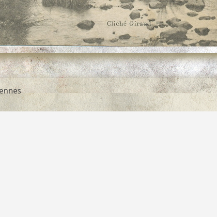
dennes
er
nes-pont-3a.jpg
nes-pont-3a