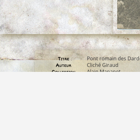
Pont romain des Dar
Titre
Cliché Giraud
Auteur
Alain Mananet
Collection
écrite le 3 avril 1903
Date de la carte
CPA
Descriptif
Les ponts du Colombi
Albums
1055*1628
Dimensions
alain-mananet-darden
Fichier
619 Ko
Poids
772
Visites
3209
Identifiant image
alain-mananet-darden
Nom original du
fichier