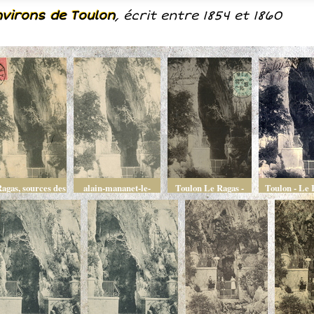
nvirons de Toulon
, écrit entre 1854 et 1860
agas, sources des
alain-mananet-le-
Toulon Le Ragas -
Toulon - Le 
aux de la ville
barrage-le-ragas-
source des eaux de la
Sources des 
source-1
ville
la Vill