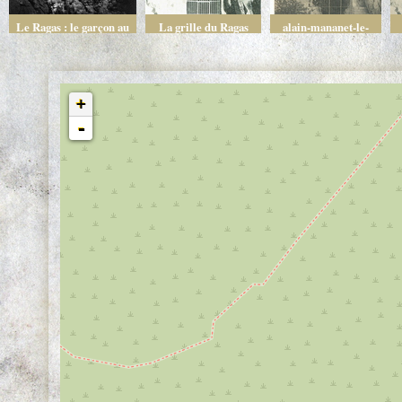
Le Ragas : le garçon au
La grille du Ragas
alain-mananet-le-
béret
barrage-le-ragas-
source-2
+
-