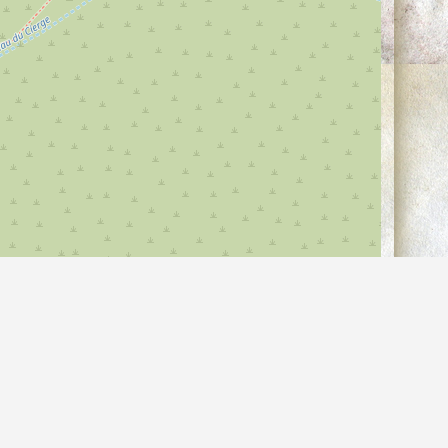
©
contributeurs, (
)
OpenStreetMap
ODbL