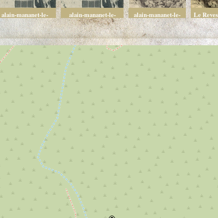
alain-mananet-le-
alain-mananet-le-
alain-mananet-le-
Le Reves
barrage-le-ragas-
barrage-le-ragas-
barrage-le-ragas-
Porte du 
source-3
source-6
source-7