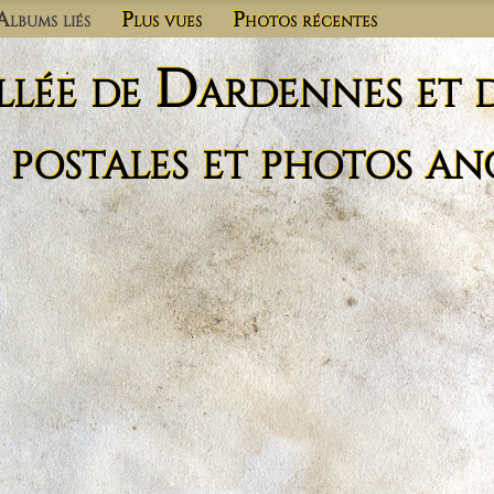
Albums liés
Plus vues
Photos récentes
llée de Dardennes et 
 postales et photos an