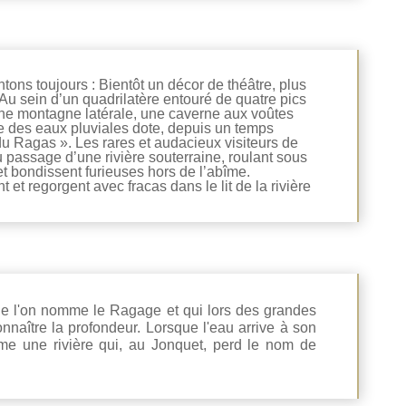
ns toujours : Bientôt un décor de théâtre, plus
Au sein d’un quadrilatère entouré de quatre pics
’une montagne latérale, une caverne aux voûtes
le des eaux pluviales dote, depuis un temps
du Ragas ». Les rares et audacieux visiteurs de
u passage d’une rivière souterraine, roulant sous
t bondissent furieuses hors de l’abîme.
et regorgent avec fracas dans le lit de la rivière
que l'on nomme le Ragage et qui lors des grandes
onnaître la profondeur. Lorsque l'eau arrive à son
orme une rivière qui, au Jonquet, perd le nom de