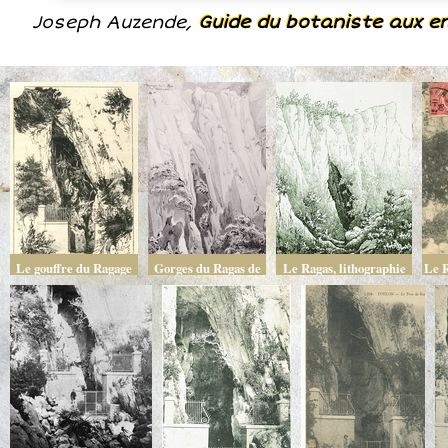
Joseph Auzende,
Guide du botaniste aux e
Le gouffre du Ragage
Gorges du Ragas de
Le Ragas, lithographie
Le R
la Dardenne par
de Rémy Vidal
e
Maurice Sand