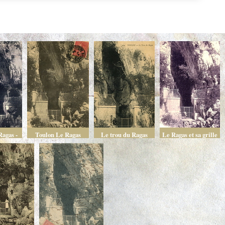
Ragas -
Toulon Le Ragas
Le trou du Ragas
Le Ragas et sa grille
Eaux de
e