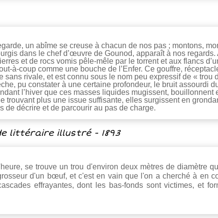
garde, un abîme se creuse à chacun de nos pas ; montons, monto
lpurgis dans le chef d’œuvre de Gounod, apparaît à nos regards. 
rres et de rocs vomis pêle-mêle par le torrent et aux flancs d
 tout-à-coup comme une bouche de l’Enfer. Ce gouffre, réceptac
e sans rivale, et est connu sous le nom peu expressif de « trou 
che, pu constater à une certaine profondeur, le bruit assourdi d
ant l’hiver que ces masses liquides mugissent, bouillonnent e
 trouvant plus une issue suffisante, elles surgissent en grondant 
s de décrire et de parcourir au pas de charge.
 littéraire illustré - 1893
 d'heure, se trouve un trou d'environ deux mètres de diamètre 
 grosseur d'un bœuf, et c'est en vain que l'on a cherché à en c
 cascades effrayantes, dont les bas-fonds sont victimes, et f