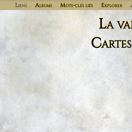
Liens
Albums
Mots-clés liés
Explorer
La va
Cartes