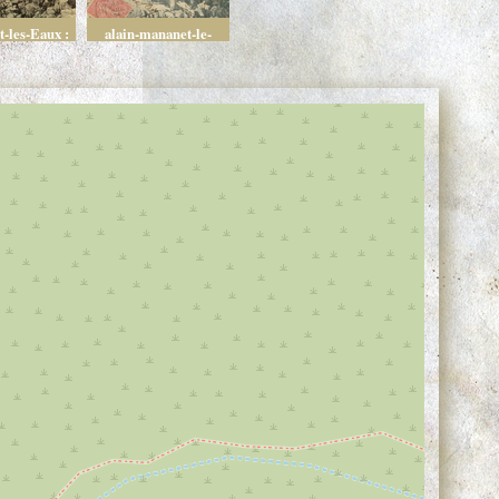
t-les-Eaux :
alain-mananet-le-
Ragas - 1925
barrage-le-ragas-
source-9a