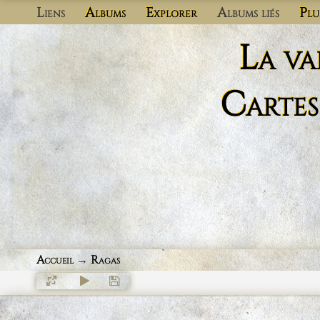
Liens
Albums
Explorer
Albums liés
Plu
La va
Cartes
Accueil
→
Ragas