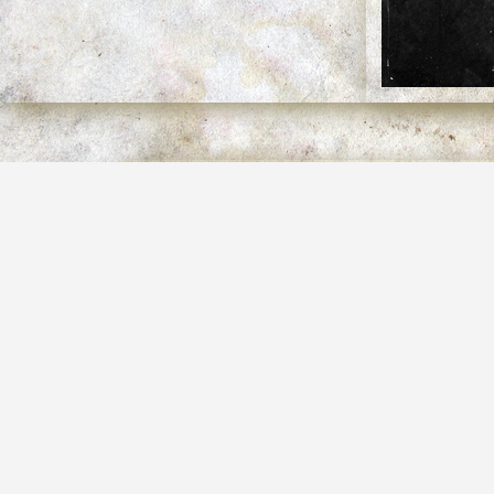
Le Ragas : le garçon a
Titre
André-Jean Tardy
Collection
Ragas
Albums
1423*2000
Dimensions
ragas
Mots-clés
Ragas-garcon-au-beret
Fichier
1067 Ko
Poids
1146
Visites
2800
Identifiant image
non disponible
Droit d'auteur