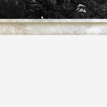
u béret
.jpg