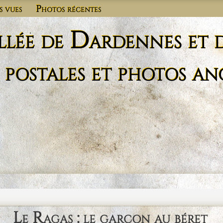
s vues
Photos récentes
llée de Dardennes et 
 postales et photos an
Le Ragas : le garçon au béret