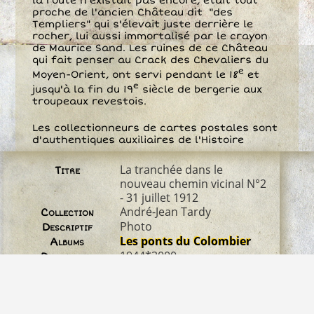
la route n`existait pas encore, était tout
proche de l'ancien Château dit "des
Templiers" qui s'élevait juste derrière le
rocher, lui aussi immortalisé par le crayon
de Maurice Sand. Les ruines de ce Château
qui fait penser au Crack des Chevaliers du
e
Moyen-Orient, ont servi pendant le 18
et
e
jusqu'à la fin du 19
siècle de bergerie aux
troupeaux revestois.
Les collectionneurs de cartes postales sont
d'authentiques auxiliaires de l'Histoire
La tranchée dans le
Titre
nouveau chemin vicinal N°2
- 31 juillet 1912
André-Jean Tardy
Collection
Photo
Descriptif
Les ponts du Colombier
Albums
1944*3000
Dimensions
img073-cdc3000.jpg
Fichier
6265 Ko
Poids
915
Visites