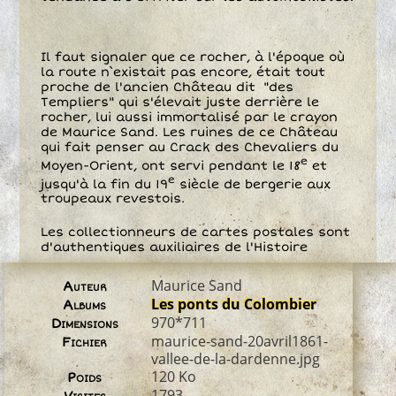
Il faut signaler que ce rocher, à l'époque où
la route n`existait pas encore, était tout
proche de l'ancien Château dit "des
Templiers" qui s'élevait juste derrière le
rocher, lui aussi immortalisé par le crayon
de Maurice Sand. Les ruines de ce Château
qui fait penser au Crack des Chevaliers du
e
Moyen-Orient, ont servi pendant le 18
et
e
jusqu'à la fin du 19
siècle de bergerie aux
troupeaux revestois.
Les collectionneurs de cartes postales sont
d'authentiques auxiliaires de l'Histoire
Maurice Sand
Auteur
Les ponts du Colombier
Albums
970*711
Dimensions
maurice-sand-20avril1861-
Fichier
vallee-de-la-dardenne.jpg
120 Ko
Poids
1793
Visites