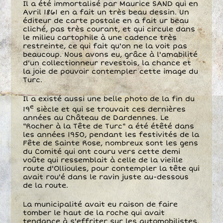
Il a été immortalisé par Maurice SAND qui en
Avril 1861 en a fait un très beau dessin. Un
éditeur de carte postale en a fait ur beau
cliché, pas très courant, et qui circule dans
le milieu cartophile à une cadence très
restreinte, ce qui fait qu'on ne la voit pas
beaucoup. Nous avons eu, grâce à l'amabilité
d'un collectionneur revestois, la chance et
la joie de pouvoir contempler cette image du
Turc.
Il a existé aussi une belle photo de la fin du
e
19
siècle et qui se trouvait ces dernières
années au Château de Dardennes. Le
"Rocher à la Tête de Turc" a été étêté dans
les années 1950, pendant les festivités de la
Fête de Sainte Rose, nombreux sont les gens
du Comité qui ont couru vers cette demi
voûte qui ressemblait à celle de la vieille
route d'Ollioules, pour contempler la tête qui
avait rou'é dans le ravin juste au-dessous
de la route.
La municipalité avait eu raison de faire
tomber le haut de la roche qui avait
tendance à s'effriter sur les automobilistes.