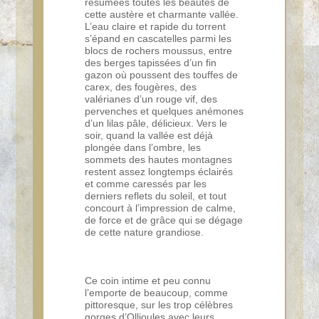
résumées toutes les beautés de
cette austère et charmante vallée.
L’eau claire et rapide du torrent
s’épand en cascatelles parmi les
blocs de rochers moussus, entre
des berges tapissées d’un fin
gazon où poussent des touffes de
carex, des fougères, des
valérianes d’un rouge vif, des
pervenches et quelques anémones
d’un lilas pâle, délicieux. Vers le
soir, quand la vallée est déjà
plongée dans l’ombre, les
sommets des hautes montagnes
restent assez longtemps éclairés
et comme caressés par les
derniers reflets du soleil, et tout
concourt à l’impression de calme,
de force et de grâce qui se dégage
de cette nature grandiose.
Ce coin intime et peu connu
l’emporte de beaucoup, comme
pittoresque, sur les trop célèbres
gorges d’Ollioules avec leurs