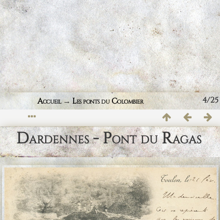
4/25
Accueil
→
Les ponts du Colombier
Dardennes - Pont du Ragas