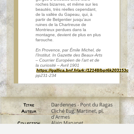
roches bizarres, et même sur les
beautés, très réelles cependant,
de la vallée du Gapeau, qui, à
partir de Belgentier jusqu’aux
ruines de la Chartreuse de
Montrieux perdues dans la
montagne, devient de plus en plus
farouche.
En Provence, par Émile Michel, de
l’Institut. In Gazette des Beaux-Arts
– Courrier Européen de l’art et de
la curiosité – Avril 1901
https://gallica.bnf.fr/ark:/12148/bpt6k203153c
pp231-234
Dardennes - Pont du Ragas
Titre
Cliché Eug. Martinet, pl.
Auteur
d'Armes
Alain Mananet
Collection
écrite le 21 février 1900
Date de la carte