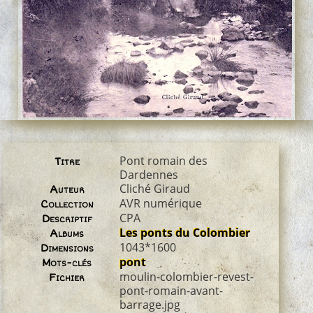
Pont romain des
Titre
Dardennes
Cliché Giraud
Auteur
AVR numérique
Collection
CPA
Descriptif
Les ponts du Colombier
Albums
1043*1600
Dimensions
pont
Mots-clés
moulin-colombier-revest-
Fichier
pont-romain-avant-
barrage.jpg