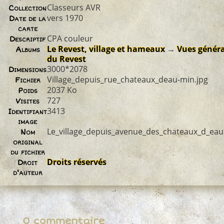
Classeurs AVR
Collection
vers 1970
Date de la
carte
CPA couleur
Descriptif
Le Revest, village et hameaux
→
Vues généra
Albums
du Revest
3000*2078
Dimensions
Village_depuis_rue_chateaux_deau-min.jpg
Fichier
2037 Ko
Poids
727
Visites
3413
Identifiant
image
Le_village_depuis_avenue_des_chateaux_d_eau
Nom
original
du fichier
Droits réservés
Droit
d'auteur
0 commentaire