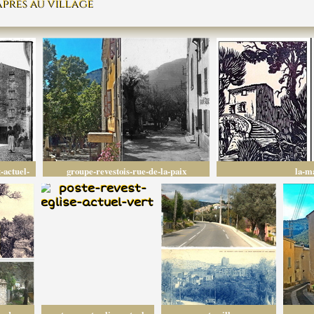
près au village
-actuel-
groupe-revestois-rue-de-la-paix
la-ma