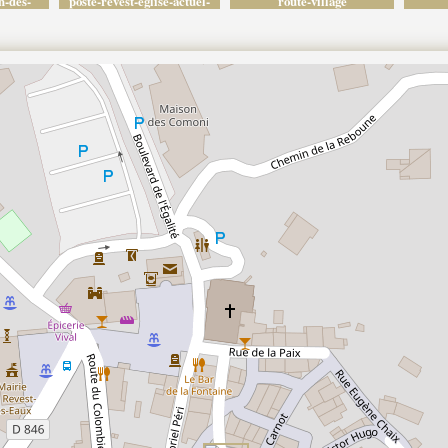
n-des-
poste-revest-eglise-actuel-
route-village
vert