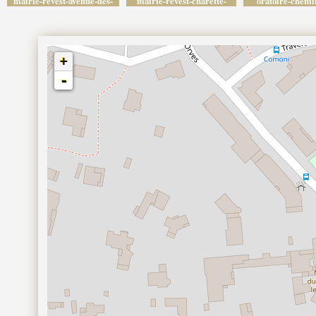
mairie-revest-avenue-des-
mairie-revest-charette-
oratoire-chemi
poilus-vert
actuel-vert
ecoliers
+
-