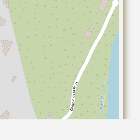
©
contributeurs, (
)
OpenStreetMap
ODbL