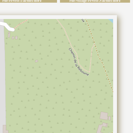
rue-revest-1-actuel-horz
rue-village-revest-3-actuel-horz