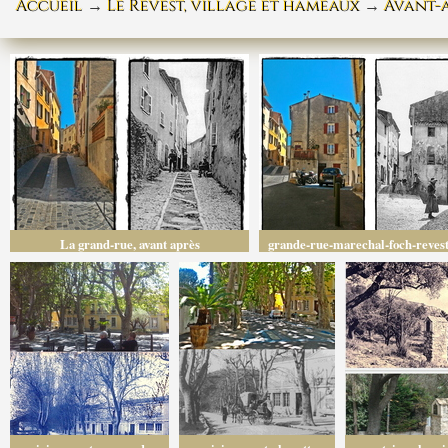
Accueil
→
Le Revest, village et hameaux
→
Avant-a
La grand-rue, avant après
grande-rue-marechal-foch-revest
horz