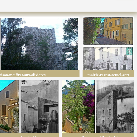
ison-meiffret-aux-olivieres
mairie-revest-actuel-vert