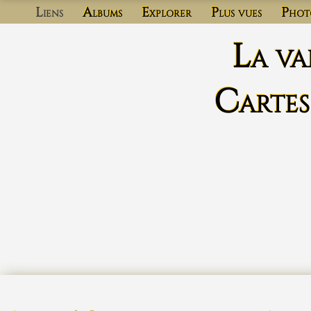
Liens
Albums
Explorer
Plus vues
Phot
La va
Cartes