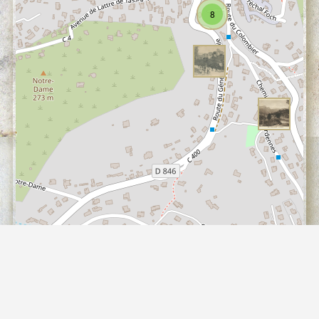
8
100 m
500 ft
©
contributeurs, (
)
OpenStreetMap
ODbL
Propulsé par
Piwigo