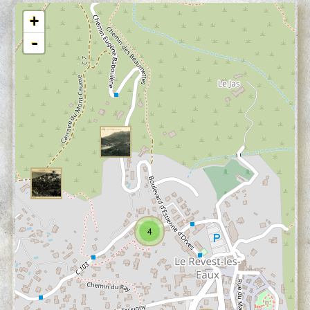
+
-
4