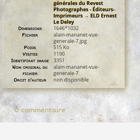
générales du Revest
Photographes - Éditeurs-
Imprimeurs
→
ELD Ernest
Le Deley
1646*1032
Dimensions
alain-mananet-vue-
Fichier
generale-7.jpg
515 Ko
Poids
1190
Visites
3351
Identifiant image
alain-mananet-vue-
Nom original du
generale-7
fichier
non disponible
Droit d'auteur
0 commentaire
Propulsé par
Piwigo