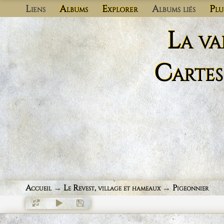
Liens
Albums
Explorer
Albums liés
Plu
La va
Cartes
Accueil
→
Le Revest, village et hameaux
→
Pigeonnier