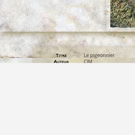
Le pigeonnier
Titre
CIM
Auteur
Alain Mananet
Collection
CPA couleur
Descriptif
Le Revest, village et 
Albums
1143*1714
Dimensions
alain-mananet-le-pige
Fichier
711 Ko
Poids
665
Visites
3312
Identifiant image
alain-mananet-le-pige
Nom original du
fichier
Droits réservés
Droit d'auteur