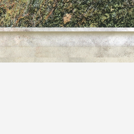
hameaux
→
Pigeonnier
onnier-13.jpg
onnier-13