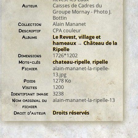
Caisses de Cadres du
Auteur
Groupe Mornay - Photo J.
Bottin
Alain Mananet
Collection
CPA couleur
Descriptif
Le Revest, village et
Albums
hameaux
→
Château de la
Ripelle
1726*1202
Dimensions
chateau-ripelle
,
ripelle
Mots-clés
alain-mananet-la-ripelle-
Fichier
13.jpg
1278 Ko
Poids
1200
Visites
3238
Identifiant image
alain-mananet-la-ripelle-13
Nom original du
fichier
Droits réservés
Droit d'auteur