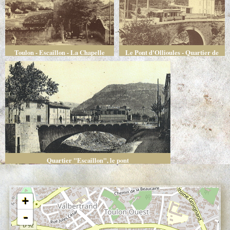
Toulon - Escaillon - La Chapelle
Le Pont d'Ollioules - Quartier de
l'Escaillon
Quartier "Escaillon", le pont
+
-