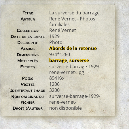
La surverse du barrage
Titre
René Vernet - Photos
Auteur
familiales
René Vernet
Collection
1929
Date de la carte
Photo
Descriptif
Abords de la retenue
Albums
934*1260
Dimensions
barrage
,
surverse
Mots-clés
surverse-barrage-1929-
Fichier
rene-vernet-.jpg
894 Ko
Poids
1206
Visites
3200
Identifiant image
surverse-barrage-1929-
Nom original du
rene-vernet-
fichier
non disponible
Droit d'auteur