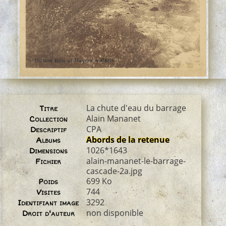
La chute d'eau du barrage
Titre
Alain Mananet
Collection
CPA
Descriptif
Abords de la retenue
Albums
1026*1643
Dimensions
alain-mananet-le-barrage-
Fichier
cascade-2a.jpg
699 Ko
Poids
744
Visites
3292
Identifiant image
non disponible
Droit d'auteur