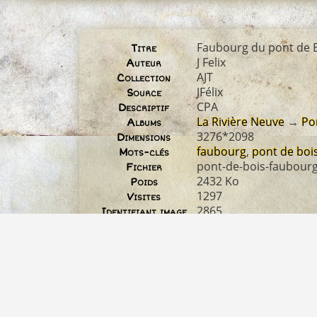
Faubourg du pont de 
Titre
J Felix
Auteur
AJT
Collection
JFélix
Source
CPA
Descriptif
La Rivière Neuve
→
Po
Albums
3276*2098
Dimensions
faubourg
,
pont de boi
Mots-clés
pont-de-bois-faubourg
Fichier
2432 Ko
Poids
1297
Visites
2865
Identifiant image
06 03 05 RN PT BOIS H
Nom original du
fichier
Droits réservés
Droit d'auteur