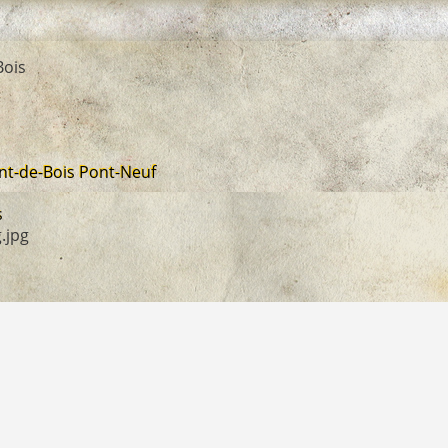
Bois
nt-de-Bois Pont-Neuf
s
.jpg
D