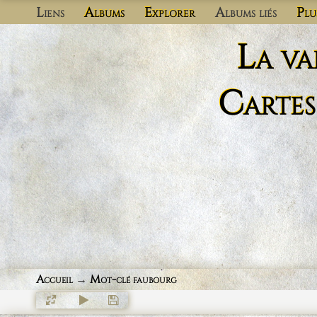
Liens
Albums
Explorer
Albums liés
Plu
La va
Cartes
Accueil
→
Mot-clé
faubourg