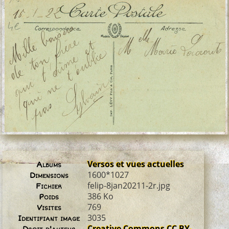
Versos et vues actuelles
Albums
1600*1027
Dimensions
felip-8jan20211-2r.jpg
Fichier
386 Ko
Poids
769
Visites
3035
Identifiant image
Creative Commons CC BY-
Droit d'auteur