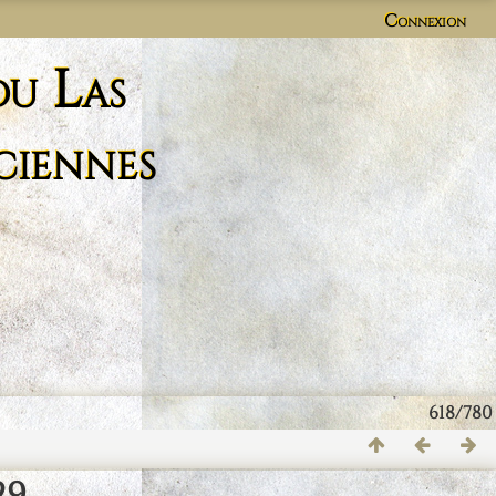
Connexion
du Las
ciennes
618/780