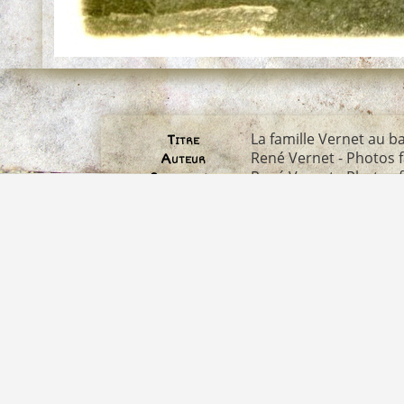
La famille Vernet au b
Titre
René Vernet - Photos f
Auteur
René Vernet - Photos f
Collection
1929
Date de la carte
Photo
Descriptif
Abords de la retenue
Albums
1371*1000
Dimensions
barrage
,
surverse
Mots-clés
famille-vernet-au-barr
Fichier
362 Ko
Poids
1463
Visites
3198
Identifiant image
non disponible
Droit d'auteur