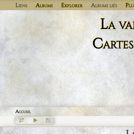
Liens
Albums
Explorer
Albums liés
Plu
La va
Cartes
Accueil