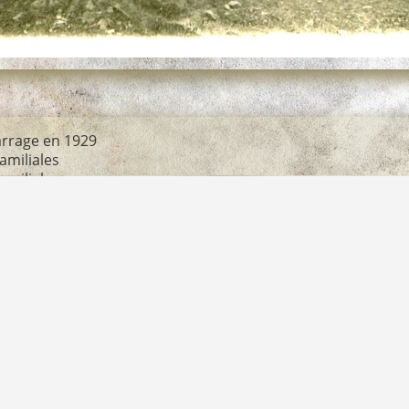
arrage en 1929
amiliales
amiliales
age-1929.jpg