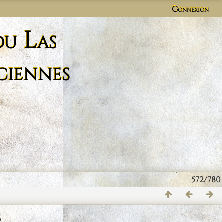
Connexion
du Las
ciennes
572/780
s