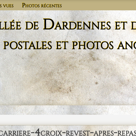
s vues
Photos récentes
llée de Dardennes et 
 postales et photos an
carriere-4croix-revest-apres-repa