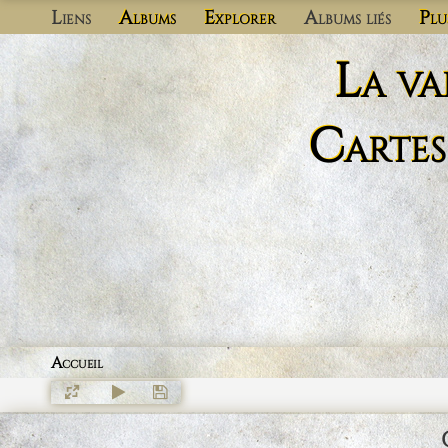
Liens
Albums
Explorer
Albums liés
Plu
La va
Cartes
Accueil