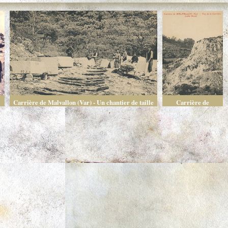
Carrière de Malvallon (Var) - Un chantier de taille
Carrière de
Malvallon (Var) - Vue
de la carrière (côté
Nord)