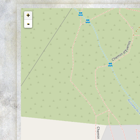
marbres jaunes
+
-