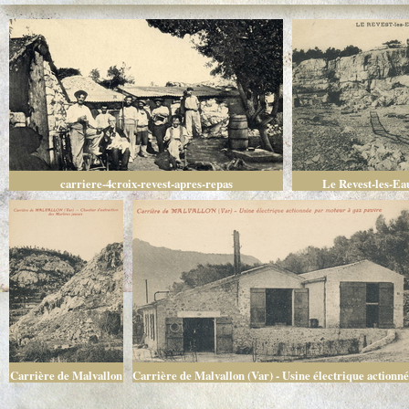
carriere-4croix-revest-apres-repas
Le Revest-les-Eau
Carrière de Malvallon
Carrière de Malvallon (Var) - Usine électrique actionn
(Var) - Chantier
par moteur à gaz pauvre
d'extraction des