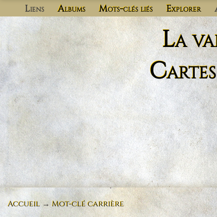
Liens
Albums
Mots-clés liés
Explorer
La va
Cartes
Accueil
→
Mot-clé
carrière