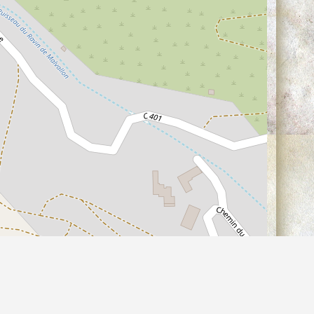
©
contributeurs, (
)
OpenStreetMap
ODbL