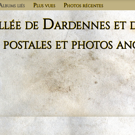
Albums liés
Plus vues
Photos récentes
llée de Dardennes et 
 postales et photos an