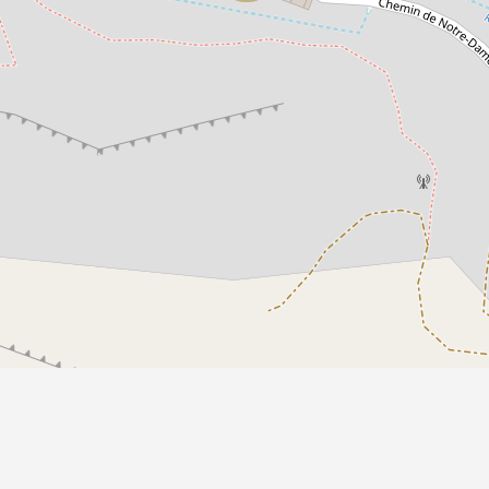
Propulsé par
Piwigo