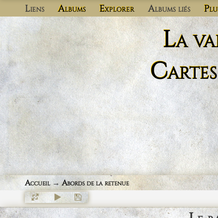
Liens
Albums
Explorer
Albums liés
Plu
La va
Cartes
Accueil
→
Abords de la retenue