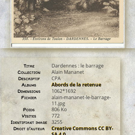
Dardennes : le barrage
Titre
Alain Mananet
Collection
CPA
Descriptif
Abords de la retenue
Albums
1062*1692
Dimensions
alain-mananet-le-barrage-
Fichier
11.jpg
806 Ko
Poids
772
Visites
3255
Identifiant image
Creative Commons CC BY-
Droit d'auteur
SA 4.0