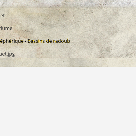
et
 Plume
léphérique - Bassins de radoub
uet.jpg
Propulsé par
Piwigo