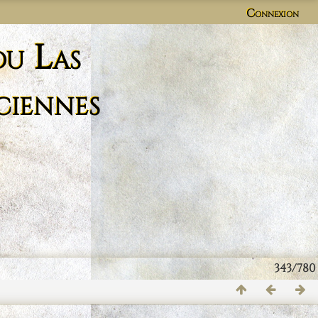
Connexion
du Las
ciennes
343/780