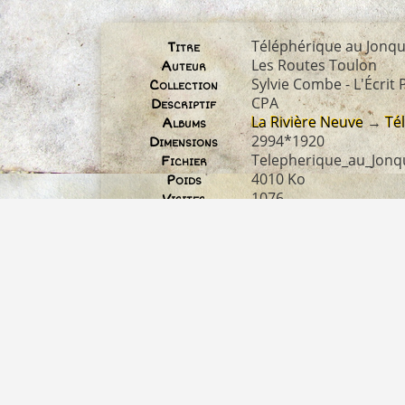
Téléphérique au Jonqu
Titre
Les Routes Toulon
Auteur
Sylvie Combe - L'Écrit
Collection
CPA
Descriptif
La Rivière Neuve
→
Té
Albums
2994*1920
Dimensions
Telepherique_au_Jonq
Fichier
4010 Ko
Poids
1076
Visites
3406
Identifiant image
non disponible
Droit d'auteur
0 commentaire