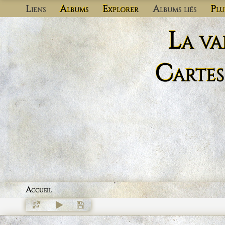
Liens
Albums
Explorer
Albums liés
Plu
La va
Cartes
Accueil