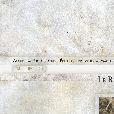
Accueil
→
Photographes - Éditeurs- Imprimeurs
→
Marius 
Le R