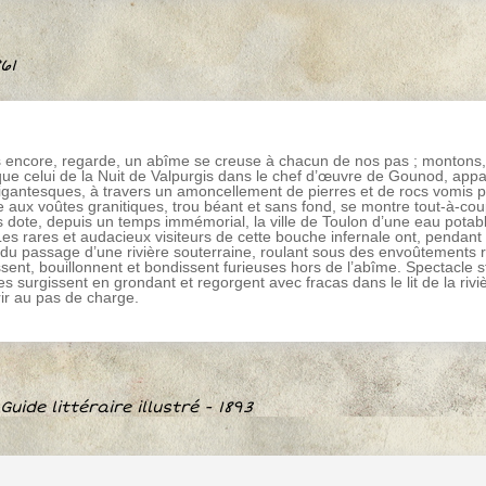
61
 encore, regarde, un abîme se creuse à chacun de nos pas ; montons, 
 que celui de la Nuit de Valpurgis dans le chef d’œuvre de Gounod, appa
igantesques, à travers un amoncellement de pierres et de rocs vomis pê
 aux voûtes granitiques, trou béant et sans fond, se montre tout-à-c
s dote, depuis un temps immémorial, la ville de Toulon d’une eau potab
es rares et audacieux visiteurs de cette bouche infernale ont, pendant
di du passage d’une rivière souterraine, roulant sous des envoûtements
sent, bouillonnent et bondissent furieuses hors de l’abîme. Spectacle 
les surgissent en grondant et regorgent avec fracas dans le lit de la rivi
ir au pas de charge.
uide littéraire illustré - 1893