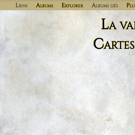
Liens
Albums
Explorer
Albums liés
Plu
La va
Cartes