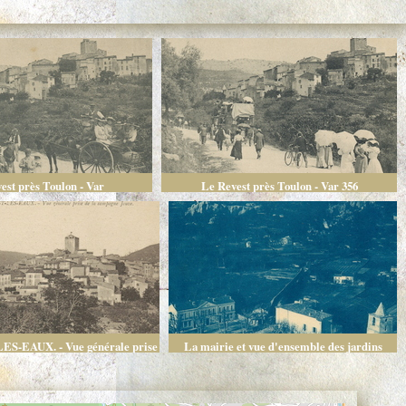
est près Toulon - Var
Le Revest près Toulon - Var 356
S-EAUX. - Vue générale prise
La mairie et vue d'ensemble des jardins
 la campagne Jouve
arrosables