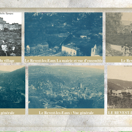
u village
Le Revest-les-Eaux La mairie et vue d'ensemble
Le Rev
des jardins arrosables
 générale
Le Revest-les-Eaux : Vue générale
LE REVEST-LE
de