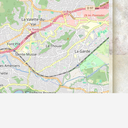
©
contributeurs, (
)
OpenStreetMap
ODbL