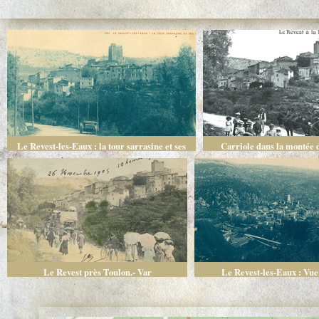
Le Revest-les-Eaux : la tour sarrasine et ses
Carriole dans la montée d
abords
Le Revest près Toulon.- Var
Le Revest-les-Eaux : Vue