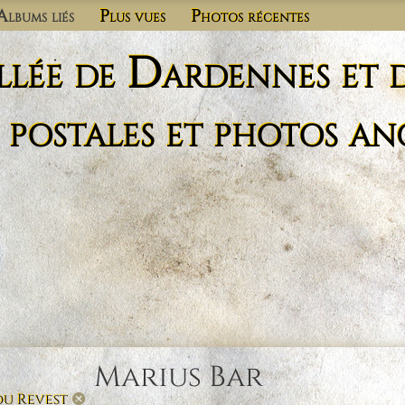
Albums liés
Plus vues
Photos récentes
llée de Dardennes et 
 postales et photos an
Marius Bar
du Revest