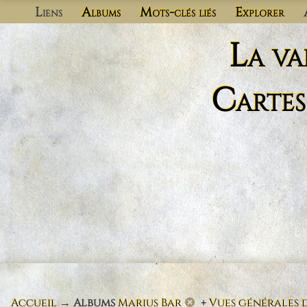
Liens
Albums
Mots-clés liés
Explorer
La va
Cartes
Accueil
→ Albums
Marius Bar
+
Vues générales 