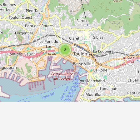
3
Propulsé par
Piwigo