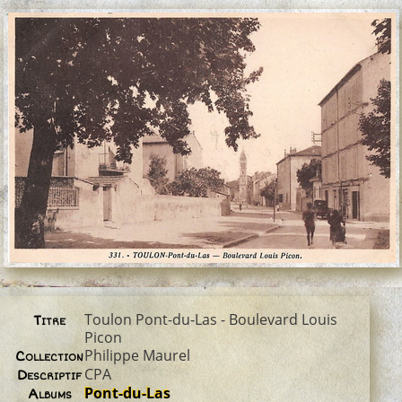
Toulon Pont-du-Las - Boulevard Louis
Titre
Picon
Philippe Maurel
Collection
CPA
Descriptif
Pont-du-Las
Albums