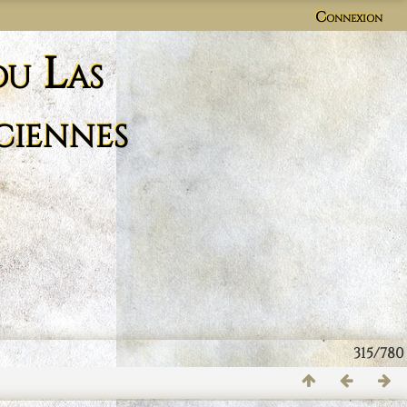
Connexion
du Las
ciennes
315/780