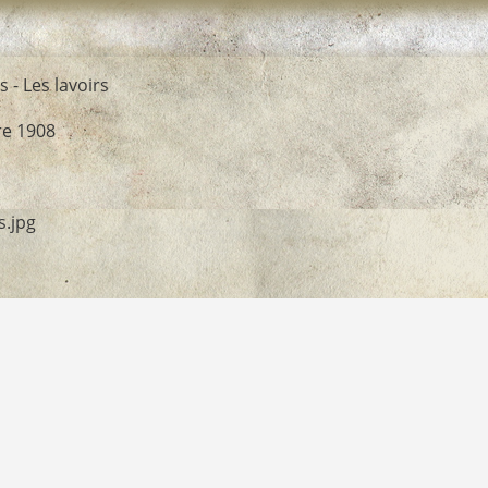
 - Les lavoirs
re 1908
s.jpg