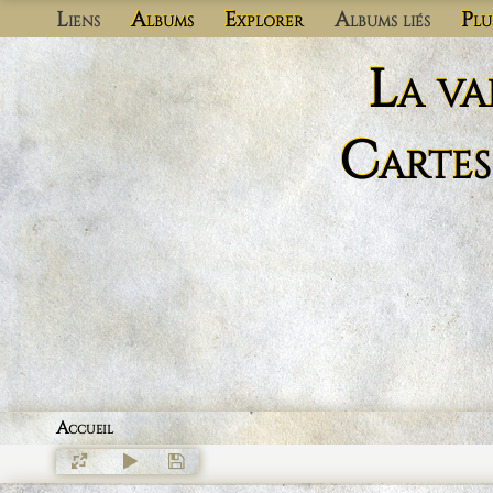
Liens
Albums
Explorer
Albums liés
Plu
La va
Cartes
Accueil