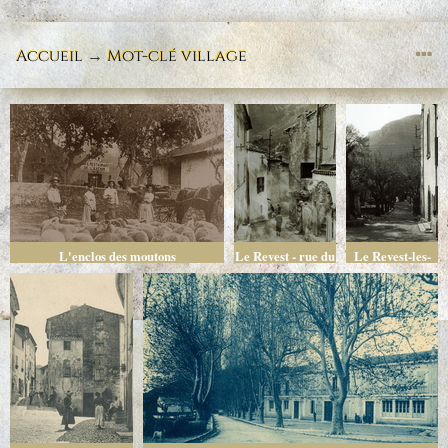
Accueil
→
Mot-clé
village
L'enclos des moutons
Le Revest - rue du
Le Revest-les-
village
Eaux (Var) - La
Place