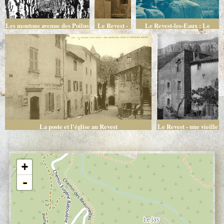
Les moutons avenue des Poilus
Le Revest -
Le Revest-les-Eaux : Le
à l'entrée du village
Maison
pigeonnier féodal. Vue
provençale -
générale
Vieille rue
La poste et l'église au Revest
Le Revest - une vieille
rue et le Mont Come
+
-