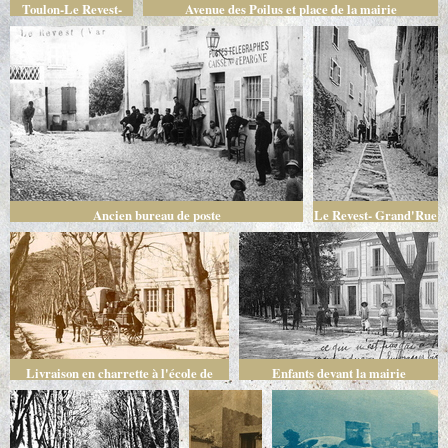
Toulon-Le Revest-
Avenue des Poilus et place de la mairie
Place de la Mairie et
la Grande rue
Ancien bureau de poste
Le Revest- Grand'Rue
Livraison en charrette à l'école de
Enfants devant la mairie
garçons