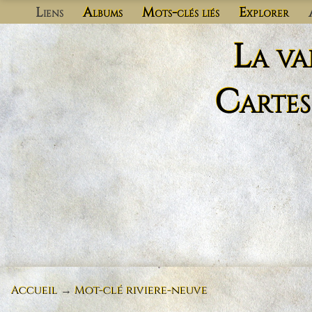
Liens
Albums
Mots-clés liés
Explorer
La va
Cartes
Accueil
→
Mot-clé
riviere-neuve