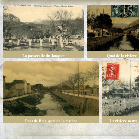
La passerelle du Jonquet
Quai de la rivière
Pont de Bois, quai de la rivière
La rivière neuve,