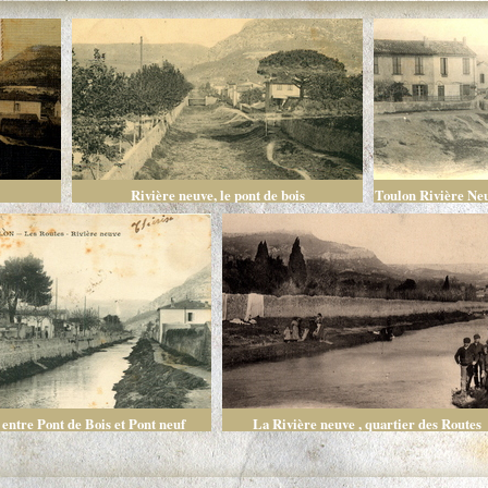
Rivière neuve, le pont de bois
Toulon Rivière Neu
 entre Pont de Bois et Pont neuf
La Rivière neuve , quartier des Routes