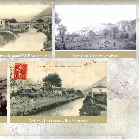
ve : le pont SNCF vu depuis le
Propriété Granval, gravure
Pont Neuf
Toulon - Les routes - Rivière neuve