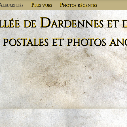
Albums liés
Plus vues
Photos récentes
llée de Dardennes et 
 postales et photos an