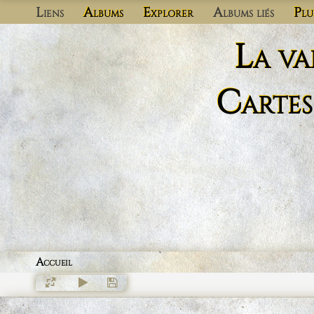
Liens
Albums
Explorer
Albums liés
Plu
La va
Cartes
Accueil