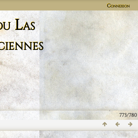
Connexion
du Las
ciennes
773/780