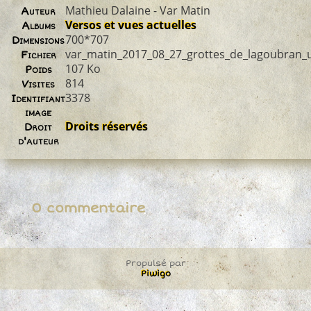
Mathieu Dalaine - Var Matin
Auteur
Versos et vues actuelles
Albums
700*707
Dimensions
var_matin_2017_08_27_grottes_de_lagoubran_
Fichier
107 Ko
Poids
814
Visites
3378
Identifiant
image
Droits réservés
Droit
d'auteur
0 commentaire
Propulsé par
Piwigo