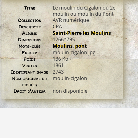
Le moulin du Cigalon ou 2e
Titre
moulin ou moulin du Pont
AVR numérique
Collection
CPA
Descriptif
Saint-Pierre les Moulins
Albums
1266*795
Dimensions
Moulins
,
pont
Mots-clés
moulin-cigalon.jpg
Fichier
136 Ko
Poids
1861
Visites
2743
Identifiant image
moulin-cigalon
Nom original du
fichier
non disponible
Droit d'auteur
0 commentaire