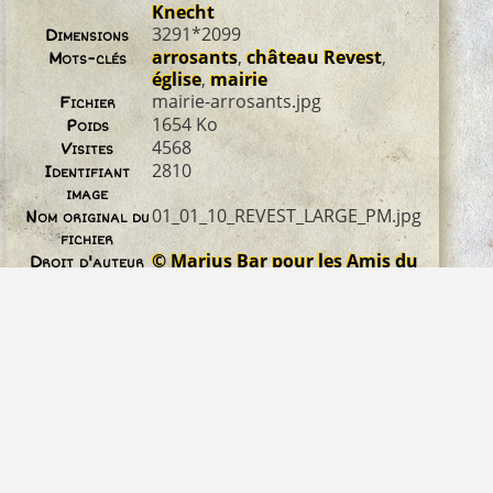
Knecht
3291*2099
Dimensions
arrosants
,
château Revest
,
Mots-clés
église
,
mairie
mairie-arrosants.jpg
Fichier
1654 Ko
Poids
4568
Visites
2810
Identifiant
image
01_01_10_REVEST_LARGE_PM.jpg
Nom original du
fichier
© Marius Bar pour les Amis du
Droit d'auteur
Vieux Revest
0 commentaire
Propulsé par