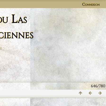
Connexion
du Las
ciennes
646/780