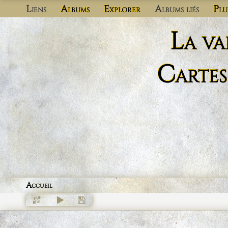
Liens
Albums
Explorer
Albums liés
Plu
La va
Cartes
Accueil