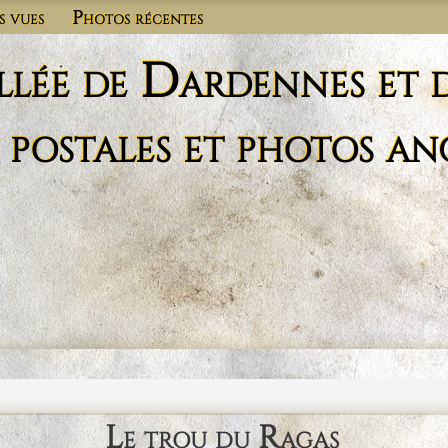
s vues
Photos récentes
llée de Dardennes et 
 postales et photos an
Le trou du Ragas