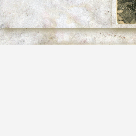
Le trou du Ragas
Titre
Philippe Maurel
Collection
Ragas
Albums
2096*3323
Dimensions
ragas
Mots-clés
le-trou-du-Ragas.jpg
Fichier
2148 Ko
Poids
1090
Visites
2799
Identifiant image
non disponible
Droit d'auteur