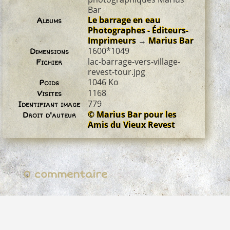
Bar
Le barrage en eau
Albums
Photographes - Éditeurs-
Imprimeurs
→
Marius Bar
1600*1049
Dimensions
lac-barrage-vers-village-
Fichier
revest-tour.jpg
1046 Ko
Poids
1168
Visites
779
Identifiant image
© Marius Bar pour les
Droit d'auteur
Amis du Vieux Revest
0 commentaire
Propulsé par
Piwigo