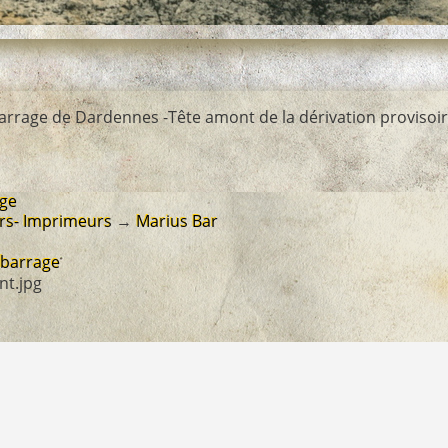
rrage de Dardennes -Tête amont de la dérivation provisoire
age
rs- Imprimeurs
→
Marius Bar
-barrage
nt.jpg
ION_BARRAGE_AJT_HD
 Amis du Vieux Revest