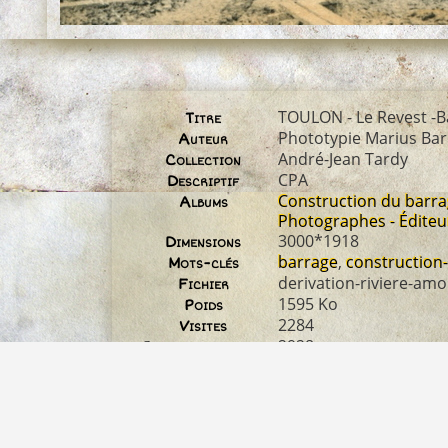
TOULON - Le Revest -Ba
Titre
Phototypie Marius Bar
Auteur
André-Jean Tardy
Collection
CPA
Descriptif
Construction du barr
Albums
Photographes - Éditeu
3000*1918
Dimensions
barrage
,
construction
Mots-clés
derivation-riviere-amo
Fichier
1595 Ko
Poids
2284
Visites
2928
Identifiant image
03_01_08_CONSTRUCT
Nom original du
fichier
© Marius Bar pour les
Droit d'auteur