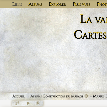
Liens
Albums
Explorer
Plus vues
Phot
La va
Cartes
Accueil
→ Albums
Construction du barrage
+
Marius 