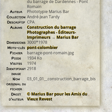
du barrage de Dardennes - Pont
Romain
Phototypie Marius Bar
Auteur
André-Jean Tardy
Collection
CPA
Descriptif
Construction du barrage
Albums
Photographes - Éditeurs-
Imprimeurs
→
Marius Bar
3000*1978
Dimensions
pont-colombier
Mots-clés
barrage-pont-romain.jpg
Fichier
1934 Ko
Poids
1974
Visites
2918
Identifiant
image
03_01_01__construction_barrage_bis
Nom
original du
fichier
© Marius Bar pour les Amis du
Droit
Vieux Revest
d'auteur