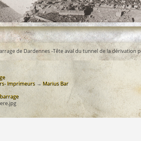
rrage de Dardennes -Tête aval du tunnel de la dérivation pro
age
rs- Imprimeurs
→
Marius Bar
-barrage
iere.jpg
n_barrage