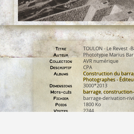
TOULON - Le Revest -Ba
Titre
Phototypie Marius Bar
Auteur
AVR numérique
Collection
CPA
Descriptif
Construction du barr
Albums
Photographes - Éditeu
3000*2013
Dimensions
barrage
,
construction
Mots-clés
barrage-derivation-riv
Fichier
1800 Ko
Poids
2244
Visites
2924
Identifiant image
03_01_05_constructio
Nom original du
fichier