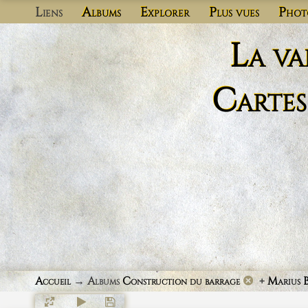
Liens
Albums
Explorer
Plus vues
Phot
La va
Cartes
Accueil
→ Albums
Construction du barrage
+
Marius 