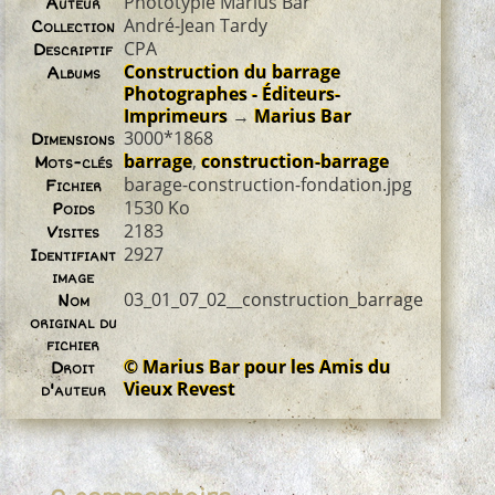
Phototypie Marius Bar
Auteur
André-Jean Tardy
Collection
CPA
Descriptif
Construction du barrage
Albums
Photographes - Éditeurs-
Imprimeurs
→
Marius Bar
3000*1868
Dimensions
barrage
,
construction-barrage
Mots-clés
barage-construction-fondation.jpg
Fichier
1530 Ko
Poids
2183
Visites
2927
Identifiant
image
03_01_07_02__construction_barrage
Nom
original du
fichier
© Marius Bar pour les Amis du
Droit
Vieux Revest
d'auteur