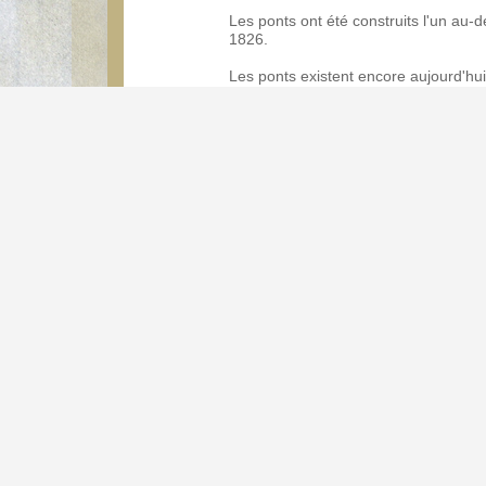
Les ponts ont été construits l'un au-d
1826.
Les ponts existent encore aujourd'hui,
barre maintenant la vallée juste au-d
Maxime Collignon, 184
Auteur
Les ponts du Colombi
Albums
2048*1536
Dimensions
aquarelle-collignon-18
Fichier
1563 Ko
Poids
2312
Visites
1613
Identifiant image
Creative Commons CC 
Droit d'auteur