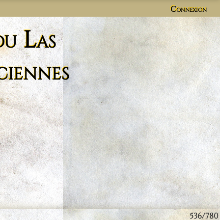
Connexion
du Las
ciennes
536/780