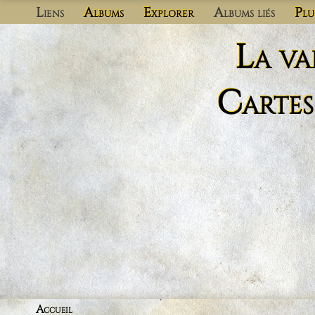
Liens
Albums
Explorer
Albums liés
Plu
La va
Cartes
Accueil