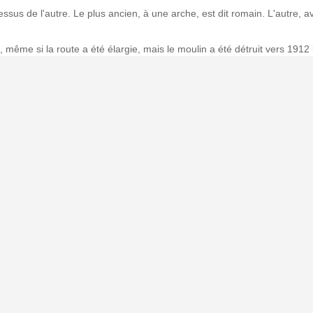
essus de l'autre. Le plus ancien, à une arche, est dit romain. L'autre, 
 même si la route a été élargie, mais le moulin a été détruit vers 1912 
essus.
9-1917, archéologue et historien
er
99.jpg
BY-SA 4.0