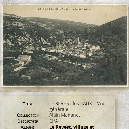
Le REVEST-les-EAUX -- Vue
Titre
générale
Alain Mananet
Collection
CPA
Descriptif
Le Revest, village et
Albums