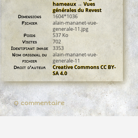
hameaux
→
Vues
générales du Revest
1604*1036
Dimensions
alain-mananet-vue-
Fichier
generale-11.jpg
537 Ko
Poids
702
Visites
3353
Identifiant image
alain-mananet-vue-
Nom original du
generale-11
fichier
Creative Commons CC BY-
Droit d'auteur
SA 4.0
0 commentaire
Propulsé par
Piwigo