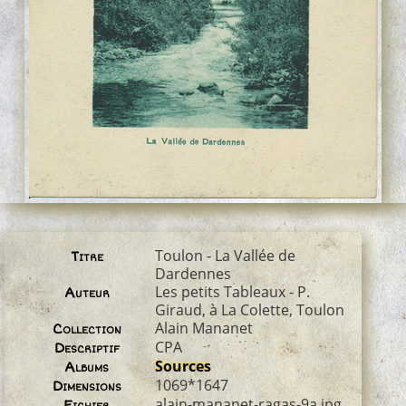
Toulon - La Vallée de
Titre
Dardennes
Les petits Tableaux - P.
Auteur
Giraud, à La Colette, Toulon
Alain Mananet
Collection
CPA
Descriptif
Sources
Albums
1069*1647
Dimensions
alain-mananet-ragas-9a.jpg
Fichier