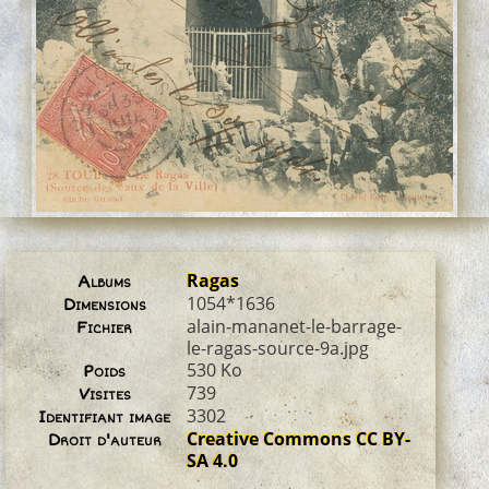
Ragas
Albums
1054*1636
Dimensions
alain-mananet-le-barrage-
Fichier
le-ragas-source-9a.jpg
530 Ko
Poids
739
Visites
3302
Identifiant image
Creative Commons CC BY-
Droit d'auteur
SA 4.0