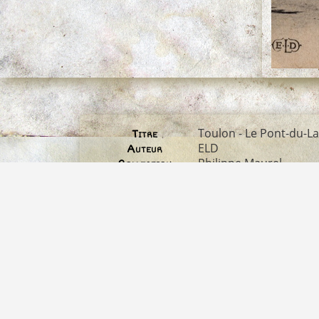
Toulon - Le Pont-du-Las
Titre
ELD
Auteur
Philippe Maurel
Collection
CPA
Descriptif
Pont-du-Las
Albums
Photographes - Éditeu
790*1245
Dimensions
Toulon_Pont_du_Las_eg
Fichier
367 Ko
Poids
1423
Visites
2874
Identifiant image
07_02_03_MARCHE_PT
Nom original du
fichier