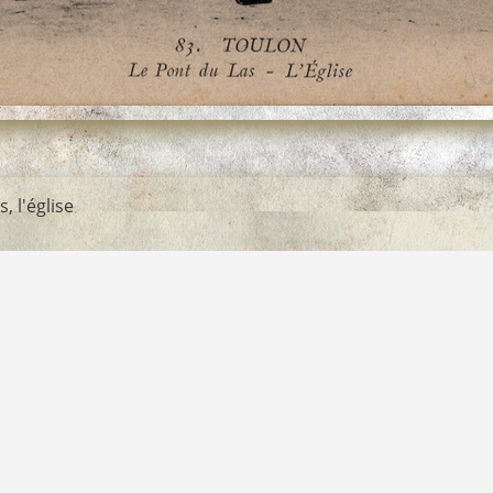
, l'église
rs- Imprimeurs
→
ELD Ernest Le Deley
lise.jpg
_LAS