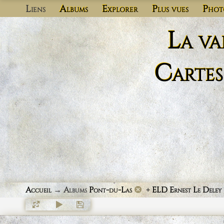
Liens
Albums
Explorer
Plus vues
Phot
La va
Cartes
Accueil
→ Albums
Pont-du-Las
+
ELD Ernest Le Deley