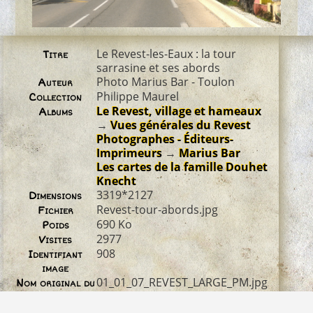
Le Revest-les-Eaux : la tour
Titre
sarrasine et ses abords
Photo Marius Bar - Toulon
Auteur
Philippe Maurel
Collection
Le Revest, village et hameaux
Albums
→
Vues générales du Revest
Photographes - Éditeurs-
Imprimeurs
→
Marius Bar
Les cartes de la famille Douhet
Knecht
3319*2127
Dimensions
Revest-tour-abords.jpg
Fichier
690 Ko
Poids
2977
Visites
908
Identifiant
image
01_01_07_REVEST_LARGE_PM.jpg
Nom original du
fichier
© Marius Bar pour les Amis du
Droit d'auteur