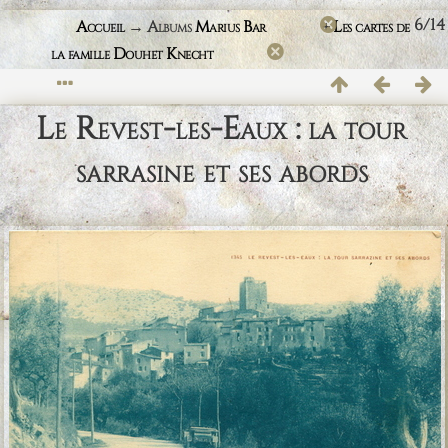
6/14
Accueil
→ Albums
Marius Bar
+
Les cartes de
la famille Douhet Knecht
Le Revest-les-Eaux : la tour
sarrasine et ses abords