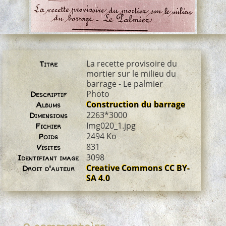
La recette provisoire du
Titre
mortier sur le milieu du
barrage - Le palmier
Photo
Descriptif
Construction du barrage
Albums
2263*3000
Dimensions
Img020_1.jpg
Fichier
2494 Ko
Poids
831
Visites
3098
Identifiant image
Creative Commons CC BY-
Droit d'auteur
SA 4.0