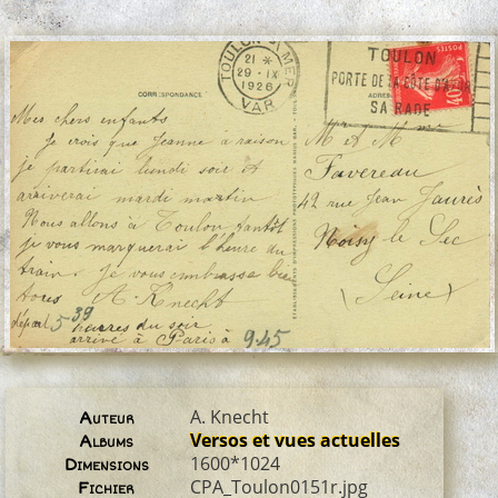
A. Knecht
Auteur
Versos et vues actuelles
Albums
1600*1024
Dimensions
CPA_Toulon0151r.jpg
Fichier