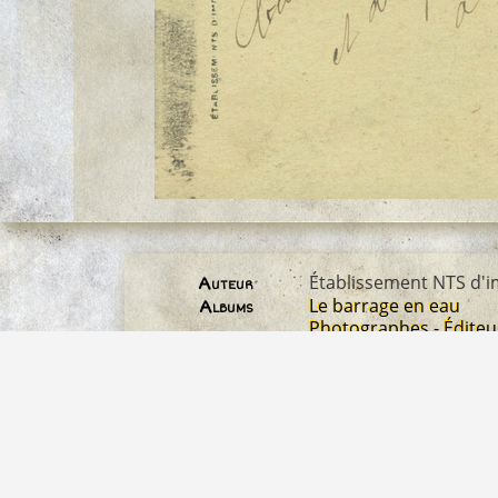
Établissement NTS d'
Auteur
Le barrage en eau
Albums
Photographes - Éditeu
Les cartes de la famil
3000*1859
Dimensions
CPA_Toulon0114r.jpg
Fichier
1193 Ko
Poids
3059
Visites
2937
Identifiant image
© Marius Bar pour les
Droit d'auteur