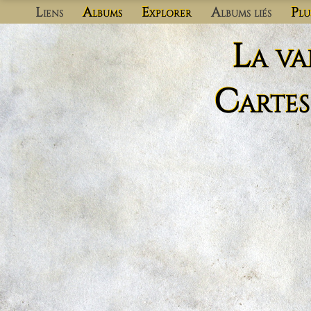
Liens
Albums
Explorer
Albums liés
Plu
La va
Cartes