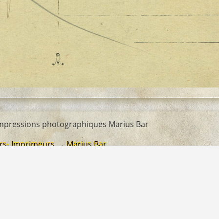
impressions photographiques Marius Bar
rs- Imprimeurs
→
Marius Bar
le Douhet Knecht
 Amis du Vieux Revest